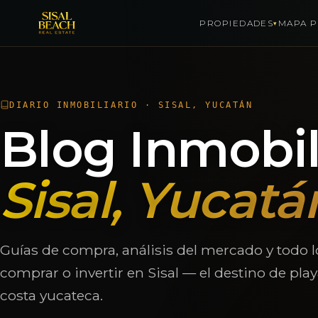
PROPIEDADES
MAPA P
▾
Saltar al contenido
DIARIO INMOBILIARIO · SISAL, YUCATÁN
Blog Inmobil
Sisal, Yucatá
Guías de compra, análisis del mercado y todo l
comprar o invertir en Sisal — el destino de pla
costa yucateca.