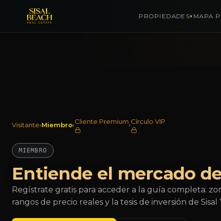
PROPIEDADES
MAPA P
▾
Saltar al contenido
Cliente Premium
Círculo VIP
Visitante
›
Miembro
›
›
MIEMBRO
Entiende el mercado de
Regístrate gratis para acceder a la guía completa: zo
rangos de precio reales y la tesis de inversión de Sisal