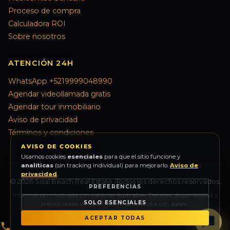
Proceso de compra
Calculadora ROI
Sobre nosotros
ATENCIÓN 24H
WhatsApp +5219999048990
Agendar videollamada gratis
Agendar tour inmobiliario
Aviso de privacidad
Términos y condiciones
AVISO DE COOKIES
Usamos cookies
esenciales
para que el sitio funcione y
analíticas
(sin tracking individual) para mejorarlo.
Aviso de
privacidad
.
© 2026 Sisal Beach Real Estate. Todos los derechos reservados.
PREFERENCIAS
Información mostrada con carácter ilustrativo. Detalles, disponibilidad y
SOLO ESENCIALES
precios reales se confirman tras consulta con asesor.
ACEPTAR TODAS