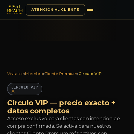
ATENCIÓN AL CLIENTE
Saltar al contenido
Visitante
›
Miembro
›
Cliente Premium
›
Círculo VIP
CÍRCULO VIP
Círculo VIP — precio exacto +
datos completos
Acceso exclusivo para clientes con intención de
compra confirmada. Se activa para nuestros
clientes Cliente Premium más activos, con