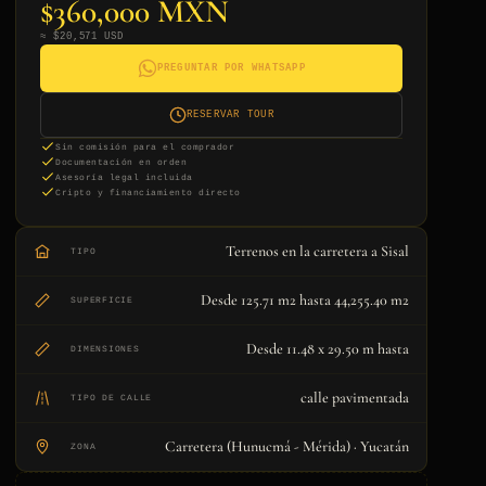
$360,000 MXN
≈ $20,571 USD
PREGUNTAR POR WHATSAPP
RESERVAR TOUR
Sin comisión para el comprador
Documentación en orden
Asesoría legal incluida
Cripto y financiamiento directo
Terrenos en la carretera a Sisal
TIPO
Desde 125.71 m2 hasta 44,255.40 m2
SUPERFICIE
Desde 11.48 x 29.50 m hasta
DIMENSIONES
calle pavimentada
TIPO DE CALLE
Carretera (Hunucmá - Mérida) · Yucatán
ZONA