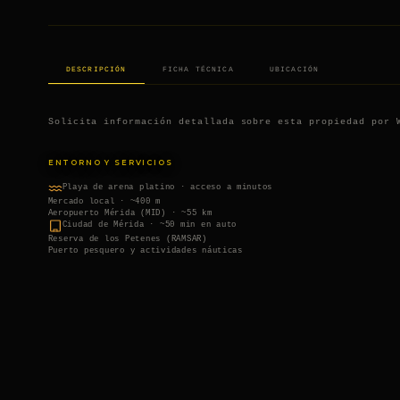
DESCRIPCIÓN
FICHA TÉCNICA
UBICACIÓN
Solicita información detallada sobre esta propiedad por 
ENTORNO Y SERVICIOS
Playa de arena platino · acceso a minutos
Mercado local · ~400 m
Aeropuerto Mérida (MID) · ~55 km
Ciudad de Mérida · ~50 min en auto
Reserva de los Petenes (RAMSAR)
Puerto pesquero y actividades náuticas