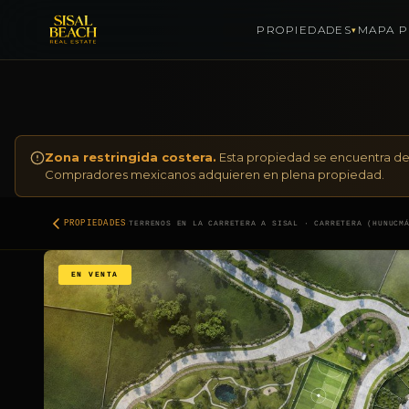
PROPIEDADES
MAPA P
▾
Saltar al contenido
Zona restringida costera.
Esta propiedad se encuentra den
Compradores mexicanos adquieren en plena propiedad.
·
PROPIEDADES
TERRENOS EN LA CARRETERA A SISAL · CARRETERA (HUNUCM
EN VENTA