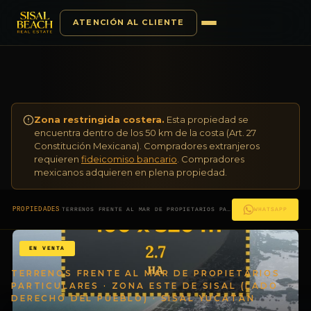
ATENCIÓN AL CLIENTE
Saltar al contenido
Zona restringida costera.
Esta propiedad se
encuentra dentro de los 50 km de la costa (Art. 27
Constitución Mexicana). Compradores extranjeros
requieren
fideicomiso bancario
. Compradores
mexicanos adquieren en plena propiedad.
·
PROPIEDADES
TERRENOS FRENTE AL MAR DE PROPIETARIOS PARTICULARES · ZONA ESTE DE SISAL (LADO DERECHO DEL PUEBLO)
WHATSAPP
EN VENTA
TERRENOS FRENTE AL MAR DE PROPIETARIOS
PARTICULARES · ZONA ESTE DE SISAL (LADO
DERECHO DEL PUEBLO) · SISAL YUCATÁN