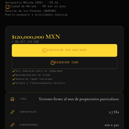
Aeropuerto Mérida (MID) · ~55 km
Ciudad de Mérida · ~50 min en auto
Reserva de los Petenes (RAMSAR)
Puerto pesquero y actividades náuticas
$120,000,000 MXN
≈ $6,857,143 USD
PREGUNTAR POR WHATSAPP
RESERVAR TOUR
Sin comisión para el comprador
Documentación en orden
Asesoría legal incluida
Cripto y financiamiento directo
Terrenos frente al mar de propietarios particulares
TIPO
2.7 Ha
SUPERFICIE
100 x 320
DIMENSIONES