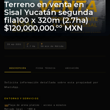
Terreno en venta en
Sisal Yucatán segunda
fila100 x 320m (2.7ha)
$120,000,000.°° MXN
Terreno en venta en Sisal Y
TERRENOS FRENTE AL MAR DE PROPIETARIOS PARTICULARES · ZONA
ID wp-3151
2.7 Ha
50 min de Mérida
DESCRIPCIÓN
FICHA TÉCNICA
UBICACIÓN
Solicita información detallada sobre esta propiedad por
WhatsApp.
ENTORNO Y SERVICIOS
Playa de arena platino · acceso a minutos
Mercado local · ~400 m