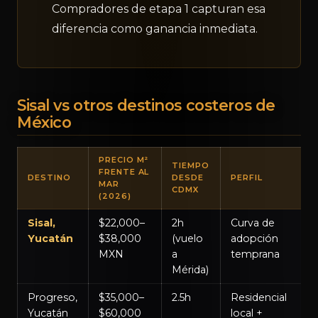
Compradores de etapa 1 capturan esa
diferencia como ganancia inmediata.
Sisal vs otros destinos costeros de
México
PRECIO M²
TIEMPO
FRENTE AL
DESTINO
DESDE
PERFIL
MAR
CDMX
(2026)
Sisal,
$22,000–
2h
Curva de
Yucatán
$38,000
(vuelo
adopción
MXN
a
temprana
Mérida)
Progreso,
$35,000–
2.5h
Residencial
Yucatán
$60,000
local +