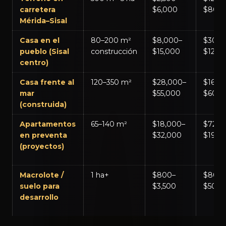
carretera
$6,000
$80,0
Mérida–Sisal
Casa en el
80–200 m²
$8,000–
$30,0
pueblo (Sisal
construcción
$15,000
$120,
centro)
Casa frente al
120–350 m²
$28,000–
$160,
mar
$55,000
$600,
(construida)
Apartamentos
65–140 m²
$18,000–
$72,0
en preventa
$32,000
$195,
(proyectos)
Macrolote /
1 ha+
$800–
$80,0
suelo para
$3,500
$500,
desarrollo