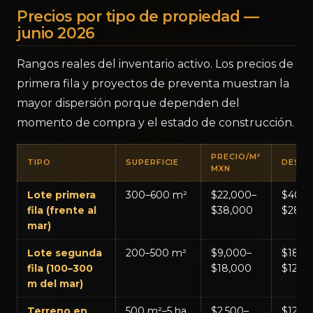
Precios por tipo de propiedad —
junio 2026
Rangos reales del inventario activo. Los precios de
primera fila y proyectos de preventa muestran la
mayor dispersión porque dependen del
momento de compra y el estado de construcción.
PRECIO/M²
TIPO
SUPERFICIE
DESDE
MXN
Lote primera
300–600 m²
$22,000–
$40,0
fila (frente al
$38,000
$280,
mar)
Lote segunda
200–500 m²
$9,000–
$18,0
fila (100–300
$18,000
$120,
m del mar)
Terreno en
500 m²–5 ha
$2,500–
$12,0